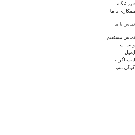
فروشگاه
همکاری با ما
تماس با ما
تماس مستقیم
واتساپ
ایمیل
اینستاگرام
گوگل مپ
© تمامی حقوق برای مادی و معنوی این وبسایت نزد مالک آن محفوظ
است.
قوانین و مقررات
سیاست حفظ حریم خصوصی
اولین فروشگاه تجهیزات تخصصی رانینگ در شیراز