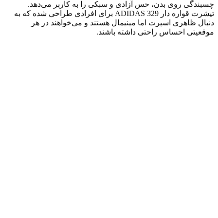
چسبندگی روی بدن، حس آزادی و سبکی را به کاربر می‌دهد.
تیشرت قواره دار ADIDAS 329 برای افرادی طراحی شده که به
دنبال ظاهری اسپرت اما مینیمال هستند و می‌خواهند در هر
موقعیتی احساس راحتی داشته باشند.
نمره
0
از 5
0 بررسی
نمره
5
از 5
0
نمره
4
از 5
0
نمره
3
از 5
0
نمره
2
از 5
0
نمره
1
از 5
0
دیدگاهها
پاک‌کردن فیلترها
هیچ دیدگاهی برای این محصول نوشته نشده است.
اولین نفری باشید که دیدگاهی را ارسال می کنید برای “تیشرت