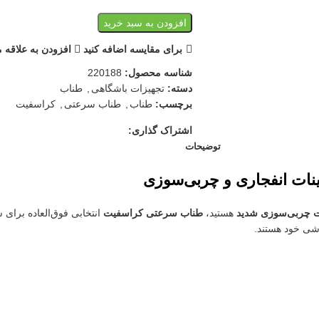
افزودن به سبد خرید
برای مقایسه اضافه کنید
افزودن به علاقه 
شناسه محصول:
220188
دسته:
تجهیزات باشگاهی
,
طناب
برچسب:
طناب
,
طناب سرعتی
,
کراسفیت
اشتراک گذاری:
توضیحات
نات انفجاری و چربی‌سوزی
هستید،
طناب سرعتی کراسفیت
انتخابی فوق‌العاده برا
شی خود هستند.