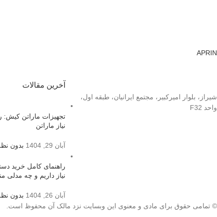
APRIN
آخرین مقالات
شیراز، بلوار امیرکبیر، مجتمع ایرانیان، طبقه اول،
واحد F32
تجهیزات ماراتن کیش: را
نیاز ماراتن
آبان 29, 1404
بدون نظر
راهنمای کامل خرید دست
نیاز داریم و چه مدلی
آبان 26, 1404
بدون نظر
© تمامی حقوق برای مادی و معنوی این وبسایت نزد مالک آن محفوظ است.