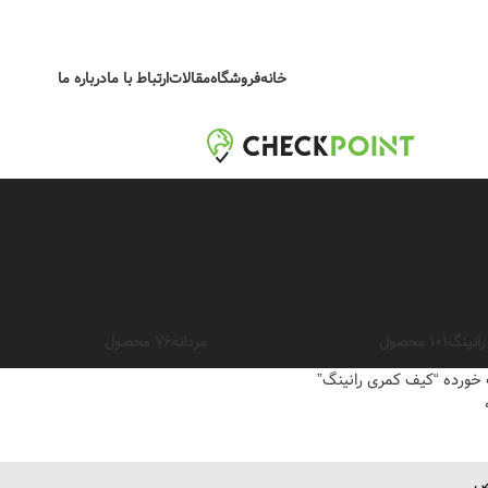
خانه
فروشگاه
مقالات
ارتباط با ما
درباره ما
انینگ
101 محصول
مردانه
76 محصول
ورده “کیف کمری رانینگ”