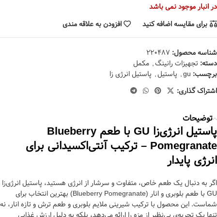
در انبار موجود نمی باشد
برای مقایسه اضافه کنید
افزودن به علاقه مندی
شناسه محصول:
220487
دسته:
تجهیزات رانینگ
,
مکمل
برچسب:
gu
,
پاستیل
,
پاستیل انرژی زا
اشتراک گذاری:
توضیحات
پاستیل انرژی‌زا GU با طعم Blueberry
Pomegranate – ترکیب آنتی‌اکسیدانی برای
انرژی پایدار
اگر به دنبال یک طعم خاص، متفاوت و سرشار از انرژی هستید، پاستیل انرژی‌زا
GU با طعم بلوبری و انار (Blueberry Pomegranate) بهترین انتخاب برای
شماست. این محصول با ترکیب شیرینی ملایم بلوبری و طعم ترش و تازه انار، نه
تنها یک تجربه‌ی بی‌نظیر از مزه را ارائه می‌دهد، بلکه به دلیل ارزش غذایی