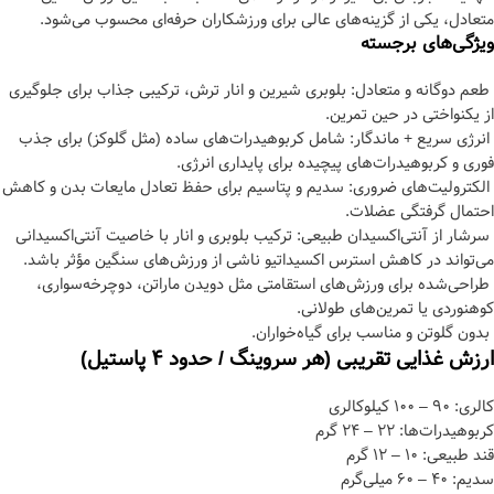
متعادل، یکی از گزینه‌های عالی برای ورزشکاران حرفه‌ای محسوب می‌شود.
ویژگی‌های برجسته
طعم دوگانه و متعادل: بلوبری شیرین و انار ترش، ترکیبی جذاب برای جلوگیری
از یکنواختی در حین تمرین.
انرژی سریع + ماندگار: شامل کربوهیدرات‌های ساده (مثل گلوکز) برای جذب
فوری و کربوهیدرات‌های پیچیده برای پایداری انرژی.
الکترولیت‌های ضروری: سدیم و پتاسیم برای حفظ تعادل مایعات بدن و کاهش
احتمال گرفتگی عضلات.
سرشار از آنتی‌اکسیدان طبیعی: ترکیب بلوبری و انار با خاصیت آنتی‌اکسیدانی
می‌تواند در کاهش استرس اکسیداتیو ناشی از ورزش‌های سنگین مؤثر باشد.
طراحی‌شده برای ورزش‌های استقامتی مثل دویدن ماراتن، دوچرخه‌سواری،
کوهنوردی یا تمرین‌های طولانی.
بدون گلوتن و مناسب برای گیاه‌خواران.
ارزش غذایی تقریبی (هر سروینگ / حدود 4 پاستیل)
کالری: 90 – 100 کیلوکالری
کربوهیدرات‌ها: 22 – 24 گرم
قند طبیعی: 10 – 12 گرم
سدیم: 40 – 60 میلی‌گرم