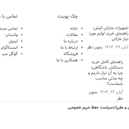
چک پوینت
تماس با م
تجهیزات ماراتن کیش:
خانه
تماس مستق
راهنمای خرید لوازم مورد
مقالات
واتساپ
نیاز ماراتن
درباره ما
ایمیل
آبان 29, 1404
بدون نظر
ارتباط با ما
اینستاگرام
فروشگاه
گوگل مپ
همکاری با ما
راهنمای کامل خرید
دستکش باشگاهی؛
چرا به آن نیاز داریم و
چه مدلی مناسب
شماست؟
آبان 26, 1404
بدون
نظر
ن و مقررات
سیاست حفظ حریم خصوصی