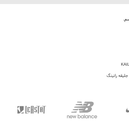
سم.
 جلیقه رانينگ